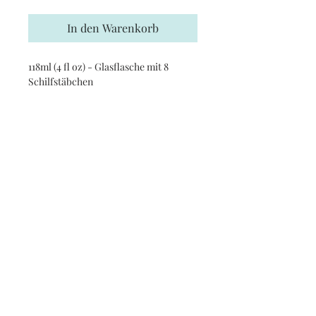
In den Warenkorb
118ml (4 fl oz) - Glasflasche mit 8
Schilfstäbchen
Newsletter
Anmelden