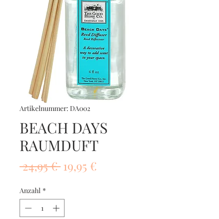
Artikelnummer: DA002
BEACH DAYS
RAUMDUFT
Standardpreis
Sale-
 24,95 € 
19,95 €
Preis
Anzahl
*