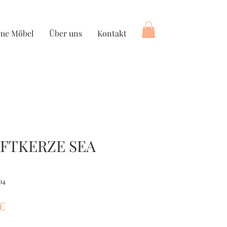
ime Möbel
Über uns
Kontakt
FTKERZE SEA
04
dardpreis
Sale-
 €
Preis