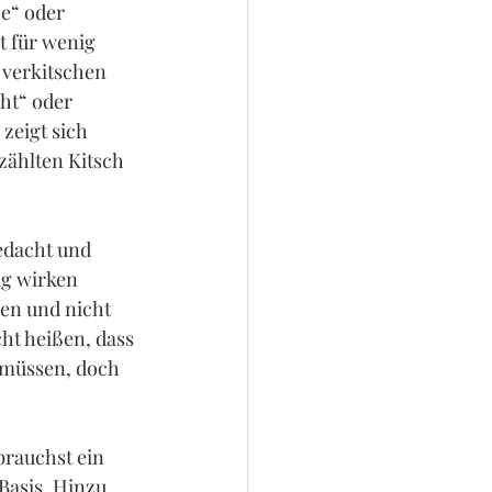
e“ oder 
t für wenig 
 verkitschen 
ht“ oder 
zeigt sich 
zählten Kitsch 
edacht und 
ig wirken 
en und nicht 
ht heißen, dass 
 müssen, doch 
.
rauchst ein 
Basis. Hinzu 