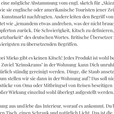
 eine mögliche Abstammung vom engl. sketch für „Skizz
 wie sie englische oder amerikanische Touristen jener Zei
 Kunstmarkt nachfragten. Andere leiten den Begriff von
utet wie „jemandem etwas andrehen, was der nicht brauc
pferton zurück. Die Schwierigkeit, Kitsch zu definieren, 
etzbarkeit“ des deutschen Wortes. Britische Übersetzer 
ierigsten zu übersetzenden Begriffen.
ei Mieko gibt es keinen Kitsch! Jedes Produkt ist wohl b
t. Zuviel "Krimskrams" in der Wohnung  kann Dich unruh
ürlich ständig gereinigt werden. Dinge, die Staub ansetz
m stellen wir sie dann in der Wohnung auf? Das soll nic
sstücke von Oma oder Mitbringsel von Reisen beseitigen
oßer Wirkung einzelnd wohl überlegt aufgestellt werden
ng aus und lebe das Interieur, worauf es ankommt. Du b
nen Tisch, einen Schrank und natürlich Licht. Das ist die 