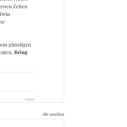
enen Zeiten 
 Dein 
ne  
nem günstigen 
euten. 
Bring 
Alle ansehen