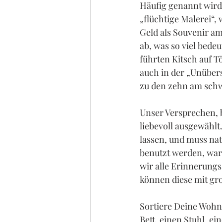
Häufig genannt wird
„flüchtige Malerei“,
Geld als Souvenir am
ab, was so viel bede
führten Kitsch auf Tö
auch in der „Unübers
zu den zehn am schw
Unser Versprechen, b
liebevoll ausgewähl
lassen, und muss nat
benutzt werden, waru
wir alle Erinnerung
können diese mit gr
Sortiere Deine Wohnu
Bett, einen Stuhl, ei